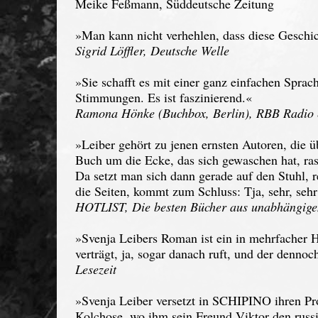
Meike Feßmann, Süddeutsche Zeitung
»Man kann nicht verhehlen, dass diese Geschic
Sigrid Löffler, Deutsche Welle
»Sie schafft es mit einer ganz einfachen Spra
Stimmungen. Es ist faszinierend.«
Ramona Hönke (Buchbox, Berlin), RBB Radio 
»Leiber gehört zu jenen ernsten Autoren, die
Buch um die Ecke, das sich gewaschen hat, ras
Da setzt man sich dann gerade auf den Stuhl, r
die Seiten, kommt zum Schluss: Tja, sehr, sehr 
HOTLIST, Die besten Bücher aus unabhängige
»Svenja Leibers Roman ist ein in mehrfacher 
verträgt, ja, sogar danach ruft, und der denno
Lesezeit
»Svenja Leiber versetzt in SCHIPINO ihren Pr
Kolchose, wo ihm sein Freund Viktor den russ