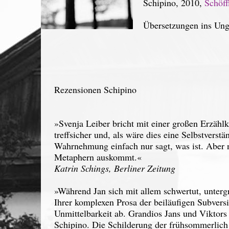
Schipino, 2010,
Schöff
Übersetzungen ins Ung
Rezensionen Schipino
»Svenja Leiber bricht mit einer großen Erzählku
treffsicher und, als wäre dies eine Selbstverstän
Wahrnehmung einfach nur sagt, was ist. Aber n
Metaphern auskommt.«
Katrin Schings, Berliner Zeitung
»Während Jan sich mit allem schwertut, unterg
Ihrer komplexen Prosa der beiläufigen Subversi
Unmittelbarkeit ab. Grandios Jans und Viktors
Schipino. Die Schilderung der frühsommerlich 