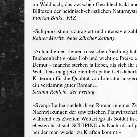
im Waldbach, das zwischen Geschlechtsakt und 
Blütezeit der heidnisch-christlichen Naturmys
Florian Balke, FAZ
»Schipino ist ein couragiert und intensiv erzä
Rainer Moritz, Neue Zürcher Zeitung
»Anhand einer kleinen russischen Siedlung hat
Büchsenlicht großes Lob und wichtige Preise er
Demut – manche sterben ja lieber, als sich ihr
Welt. Das mag jetzt ziemlich pathetisch daher
Kriterium für die Qualität von Literatur ausger
ein verdammt guter Roman.«
Susann Rehlein, der Freitag
»Svenja Leiber siedelt ihren Roman in einer Z
Nachwirkungen der sowjetischen Planwirtschaf
während des Zweiten Weltkriegs als Soldat in 
ehesten lässt sich SCHIPINO als Nachruf auf 
bei der man wieder zu Kräften kommt.«